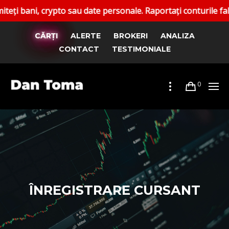
ni, crypto sau date personale. Raportați conturile false. Ca
CĂRȚI
ALERTE
BROKERI
ANALIZA
CONTACT
TESTIMONIALE
0
ÎNREGISTRARE CURSANT