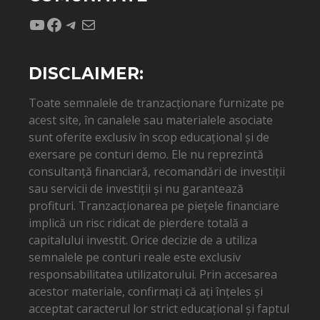
YouTube
Facebook
Telegram
Mail
DISCLAIMER:
Toate semnalele de tranzacționare furnizate pe
acest site, în canalele sau materialele asociate
sunt oferite exclusiv în scop educațional și de
exersare pe conturi demo. Ele nu reprezintă
consultanță financiară, recomandări de investiții
sau servicii de investiții și nu garantează
profituri. Tranzacționarea pe piețele financiare
implică un risc ridicat de pierdere totală a
capitalului investit. Orice decizie de a utiliza
semnalele pe conturi reale este exclusiv
responsabilitatea utilizatorului. Prin accesarea
acestor materiale, confirmați că ați înțeles și
acceptat caracterul lor strict educațional și faptul