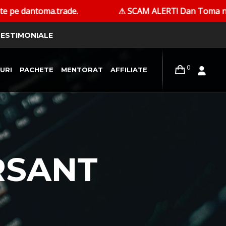
dantoma.trade.
⚠ SCAM ALERT! Dan Toma nu contactea
ESTIMONIALE
0
URI
PACHETE
MENTORAT
AFFILIATE
RSANT