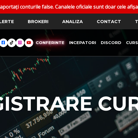
onturile false. Canalele oficiale sunt doar cele afișate pe 
LERTE
BROKERI
ANALIZA
CONTACT
T
CONFERINTE
INCEPATORI
DISCORD
CURS
GISTRARE CU