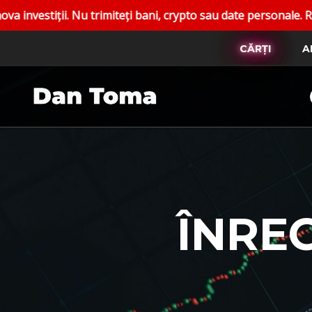
i. Nu trimiteți bani, crypto sau date personale. Raportați c
CĂRȚI
A
ÎNRE