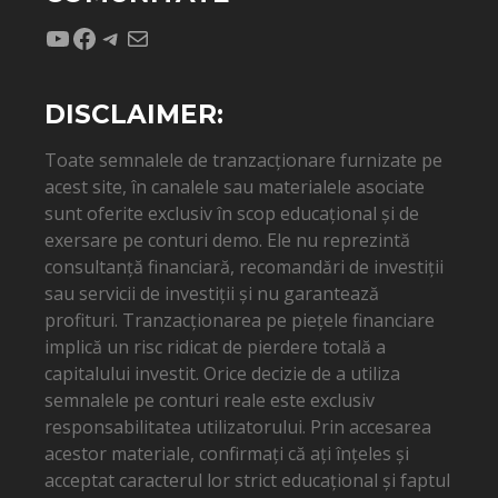
YouTube
Facebook
Telegram
Mail
DISCLAIMER:
Toate semnalele de tranzacționare furnizate pe
acest site, în canalele sau materialele asociate
sunt oferite exclusiv în scop educațional și de
exersare pe conturi demo. Ele nu reprezintă
consultanță financiară, recomandări de investiții
sau servicii de investiții și nu garantează
profituri. Tranzacționarea pe piețele financiare
implică un risc ridicat de pierdere totală a
capitalului investit. Orice decizie de a utiliza
semnalele pe conturi reale este exclusiv
responsabilitatea utilizatorului. Prin accesarea
acestor materiale, confirmați că ați înțeles și
acceptat caracterul lor strict educațional și faptul