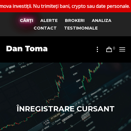
stiții. Nu trimiteți bani, crypto sau date personale. Rapor
CĂRȚI
ALERTE
BROKERI
ANALIZA
CONTACT
TESTIMONIALE
0
ÎNREGISTRARE CURSANT