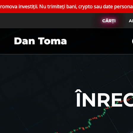
u trimiteți bani, crypto sau date personale. Raportați contu
CĂRȚI
A
ÎNRE