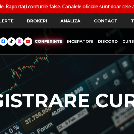
rile false. Canalele oficiale sunt doar cele afișate pe dan
LERTE
BROKERI
ANALIZA
CONTACT
T
CONFERINTE
INCEPATORI
DISCORD
CURS
GISTRARE CU