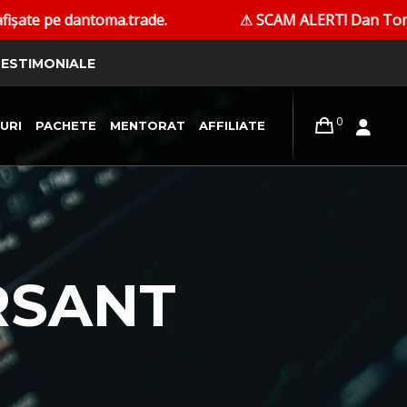
toma.trade.
⚠ SCAM ALERT! Dan Toma nu contactează p
ESTIMONIALE
0
URI
PACHETE
MENTORAT
AFFILIATE
RSANT