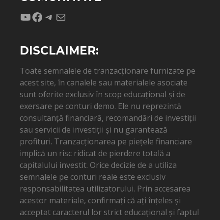
YouTube
Facebook
Telegram
Mail
DISCLAIMER:
Toate semnalele de tranzacționare furnizate pe
acest site, în canalele sau materialele asociate
sunt oferite exclusiv în scop educațional și de
exersare pe conturi demo. Ele nu reprezintă
consultanță financiară, recomandări de investiții
sau servicii de investiții și nu garantează
profituri. Tranzacționarea pe piețele financiare
implică un risc ridicat de pierdere totală a
capitalului investit. Orice decizie de a utiliza
semnalele pe conturi reale este exclusiv
responsabilitatea utilizatorului. Prin accesarea
acestor materiale, confirmați că ați înțeles și
acceptat caracterul lor strict educațional și faptul