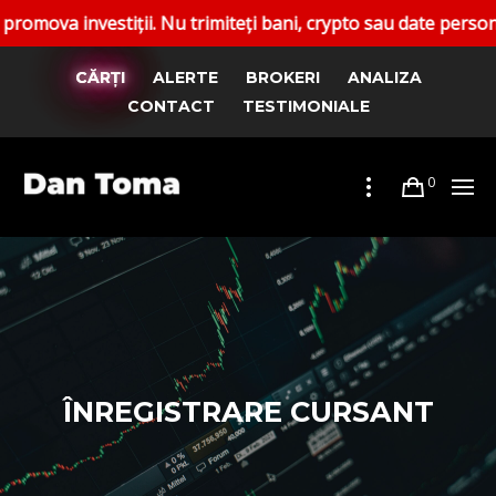
 investiții. Nu trimiteți bani, crypto sau date personale. R
CĂRȚI
ALERTE
BROKERI
ANALIZA
CONTACT
TESTIMONIALE
0
ÎNREGISTRARE CURSANT