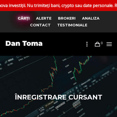
tiții. Nu trimiteți bani, crypto sau date personale. Raporta
CĂRȚI
ALERTE
BROKERI
ANALIZA
CONTACT
TESTIMONIALE
0
ÎNREGISTRARE CURSANT