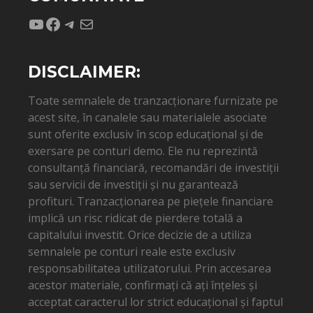
YouTube
Facebook
Telegram
Mail
DISCLAIMER:
Toate semnalele de tranzacționare furnizate pe
acest site, în canalele sau materialele asociate
sunt oferite exclusiv în scop educațional și de
exersare pe conturi demo. Ele nu reprezintă
consultanță financiară, recomandări de investiții
sau servicii de investiții și nu garantează
profituri. Tranzacționarea pe piețele financiare
implică un risc ridicat de pierdere totală a
capitalului investit. Orice decizie de a utiliza
semnalele pe conturi reale este exclusiv
responsabilitatea utilizatorului. Prin accesarea
acestor materiale, confirmați că ați înțeles și
acceptat caracterul lor strict educațional și faptul