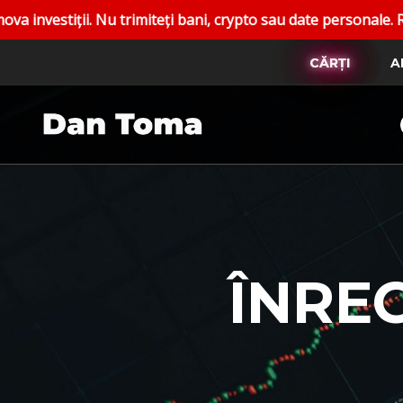
rimiteți bani, crypto sau date personale. Raportați conturil
CĂRȚI
A
ÎNRE