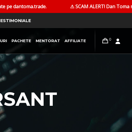
.trade.
⚠ SCAM ALERT! Dan Toma nu contactează pers
ESTIMONIALE
0
URI
PACHETE
MENTORAT
AFFILIATE
RSANT