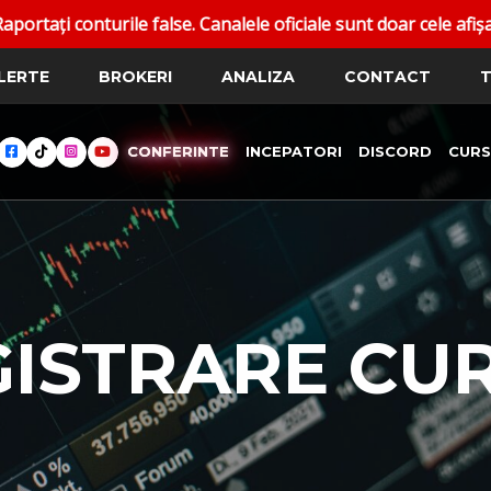
e false. Canalele oficiale sunt doar cele afișate pe dantoma
LERTE
BROKERI
ANALIZA
CONTACT
T
CONFERINTE
INCEPATORI
DISCORD
CURS
GISTRARE CU