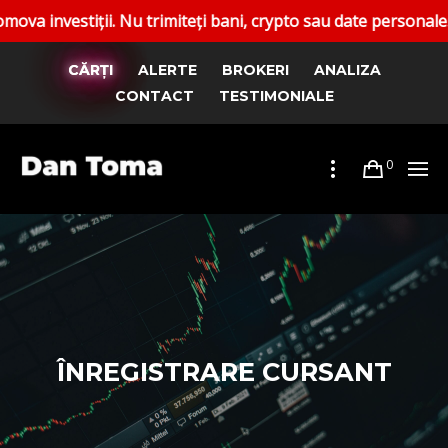
estiții. Nu trimiteți bani, crypto sau date personale. Rapor
CĂRȚI
ALERTE
BROKERI
ANALIZA
CONTACT
TESTIMONIALE
0
ÎNREGISTRARE CURSANT