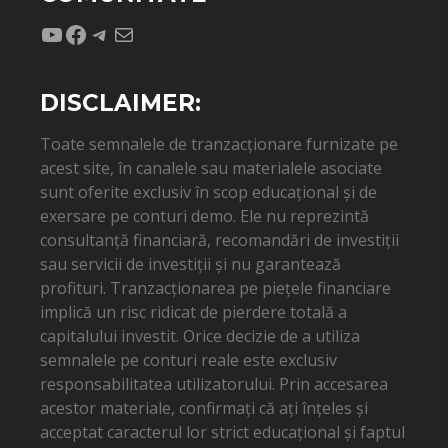
YouTube
Facebook
Telegram
Mail
DISCLAIMER:
Toate semnalele de tranzacționare furnizate pe
acest site, în canalele sau materialele asociate
sunt oferite exclusiv în scop educațional și de
exersare pe conturi demo. Ele nu reprezintă
consultanță financiară, recomandări de investiții
sau servicii de investiții și nu garantează
profituri. Tranzacționarea pe piețele financiare
implică un risc ridicat de pierdere totală a
capitalului investit. Orice decizie de a utiliza
semnalele pe conturi reale este exclusiv
responsabilitatea utilizatorului. Prin accesarea
acestor materiale, confirmați că ați înțeles și
acceptat caracterul lor strict educațional și faptul