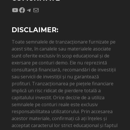
YouTube
Facebook
Telegram
Mail
DISCLAIMER:
Toate semnalele de tranzacționare furnizate pe
acest site, în canalele sau materialele asociate
sunt oferite exclusiv în scop educațional și de
exersare pe conturi demo. Ele nu reprezintă
consultanță financiară, recomandări de investiții
sau servicii de investiții și nu garantează
profituri. Tranzacționarea pe piețele financiare
implică un risc ridicat de pierdere totală a
capitalului investit. Orice decizie de a utiliza
semnalele pe conturi reale este exclusiv
responsabilitatea utilizatorului. Prin accesarea
acestor materiale, confirmați că ați înțeles și
acceptat caracterul lor strict educațional și faptul