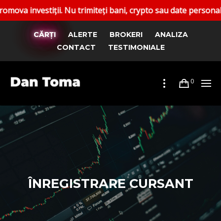
nvestiții. Nu trimiteți bani, crypto sau date personale. Rap
CĂRȚI
ALERTE
BROKERI
ANALIZA
CONTACT
TESTIMONIALE
0
ÎNREGISTRARE CURSANT