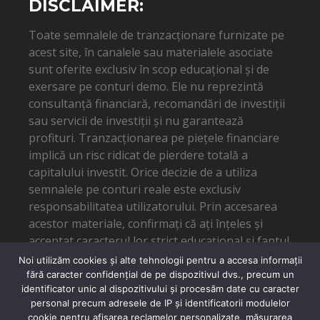
DISCLAIMER:
Toate semnalele de tranzacționare furnizate pe
acest site, în canalele sau materialele asociate
sunt oferite exclusiv în scop educațional și de
exersare pe conturi demo. Ele nu reprezintă
consultanță financiară, recomandări de investiții
sau servicii de investiții și nu garantează
profituri. Tranzacționarea pe piețele financiare
implică un risc ridicat de pierdere totală a
capitalului investit. Orice decizie de a utiliza
semnalele pe conturi reale este exclusiv
responsabilitatea utilizatorului. Prin accesarea
acestor materiale, confirmați că ați înțeles și
acceptat caracterul lor strict educațional și faptul
că autorul nu poate fi tras la răspundere pentru
Noi utilizăm cookies și alte tehnologii pentru a accesa informații
eventuale pierderi financiare.
fără caracter confidențial de pe dispozitivul dvs., precum un
identificator unic al dispozitivului și procesăm date cu caracter
personal precum adresele de IP și identificatorii modulelor
cookie pentru afișarea reclamelor personalizate, măsurarea