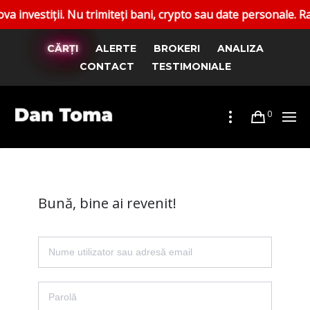
stiții. Nu trimiteți bani, crypto sau date personale. Raport
CĂRȚI
ALERTE
BROKERI
ANALIZA
CONTACT
TESTIMONIALE
0
Bună, bine ai revenit!