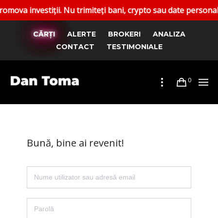
investiții. Nu trimiteți bani, crypto sau date personale. Ra
CĂRȚI
ALERTE
BROKERI
ANALIZA
CONTACT
TESTIMONIALE
0
Bună, bine ai revenit!