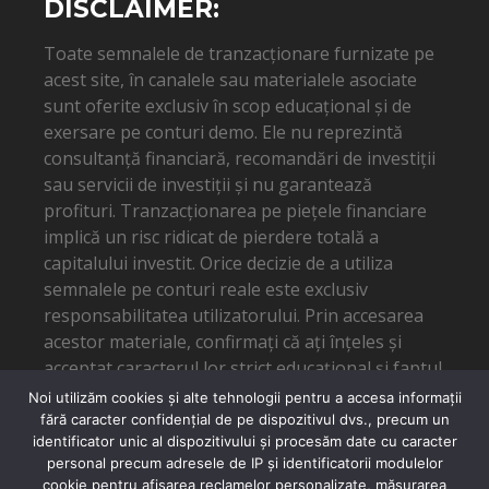
DISCLAIMER:
Toate semnalele de tranzacționare furnizate pe
acest site, în canalele sau materialele asociate
sunt oferite exclusiv în scop educațional și de
exersare pe conturi demo. Ele nu reprezintă
consultanță financiară, recomandări de investiții
sau servicii de investiții și nu garantează
profituri. Tranzacționarea pe piețele financiare
implică un risc ridicat de pierdere totală a
capitalului investit. Orice decizie de a utiliza
semnalele pe conturi reale este exclusiv
responsabilitatea utilizatorului. Prin accesarea
acestor materiale, confirmați că ați înțeles și
acceptat caracterul lor strict educațional și faptul
că autorul nu poate fi tras la răspundere pentru
Noi utilizăm cookies și alte tehnologii pentru a accesa informații
eventuale pierderi financiare.
fără caracter confidențial de pe dispozitivul dvs., precum un
identificator unic al dispozitivului și procesăm date cu caracter
personal precum adresele de IP și identificatorii modulelor
cookie pentru afișarea reclamelor personalizate, măsurarea