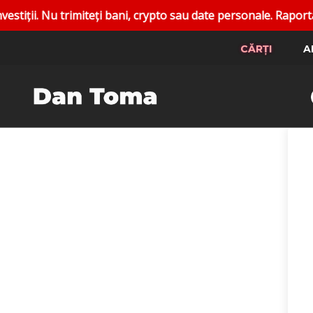
 Nu trimiteți bani, crypto sau date personale. Raportați co
CĂRȚI
A