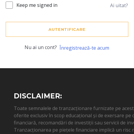
Keep me signed in
Ai uitat?
AUTENTIFICARE
Nu ai un cont?
Înregistrează-te acum
DISCLAIMER:
Toate semnalele de tranzacționare furnizate pe acest s
oferite exclusiv în scop educațional și de exersare pe
financiară, recomandări de investiții sau servicii de inv
Tranzacționarea pe piețele financiare implică un risc ri