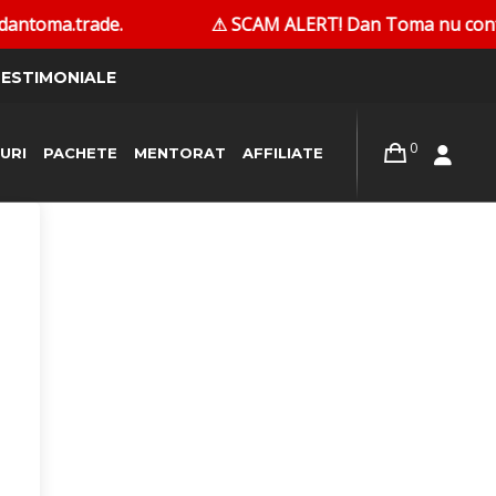
antoma.trade.
⚠ SCAM ALERT! Dan Toma nu contacteaz
ESTIMONIALE
0
URI
PACHETE
MENTORAT
AFFILIATE