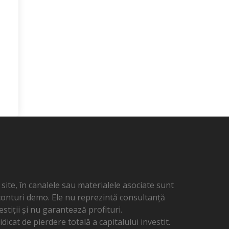
ite, în canalele sau materialele asociate sunt
 conturi demo. Ele nu reprezintă consultanță
estiții și nu garantează profituri.
dicat de pierdere totală a capitalului investit.