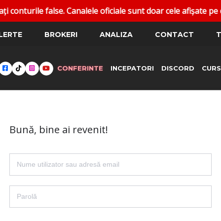
nturile false. Canalele oficiale sunt doar cele afișate pe d
LERTE
BROKERI
ANALIZA
CONTACT
T
CONFERINTE
INCEPATORI
DISCORD
CURS
Bună, bine ai revenit!