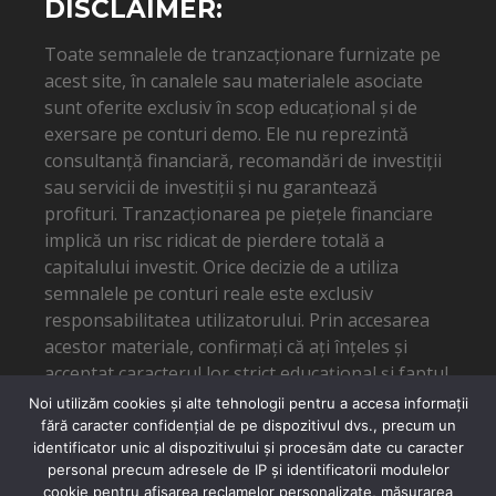
DISCLAIMER:
Toate semnalele de tranzacționare furnizate pe
acest site, în canalele sau materialele asociate
sunt oferite exclusiv în scop educațional și de
exersare pe conturi demo. Ele nu reprezintă
consultanță financiară, recomandări de investiții
sau servicii de investiții și nu garantează
profituri. Tranzacționarea pe piețele financiare
implică un risc ridicat de pierdere totală a
capitalului investit. Orice decizie de a utiliza
semnalele pe conturi reale este exclusiv
responsabilitatea utilizatorului. Prin accesarea
acestor materiale, confirmați că ați înțeles și
acceptat caracterul lor strict educațional și faptul
că autorul nu poate fi tras la răspundere pentru
Noi utilizăm cookies și alte tehnologii pentru a accesa informații
eventuale pierderi financiare.
fără caracter confidențial de pe dispozitivul dvs., precum un
identificator unic al dispozitivului și procesăm date cu caracter
personal precum adresele de IP și identificatorii modulelor
cookie pentru afișarea reclamelor personalizate, măsurarea