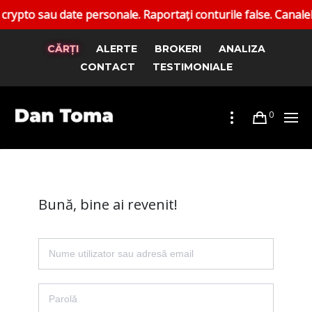
to sau date personale. Raportați conturile false. Canalele o
CĂRȚI
ALERTE
BROKERI
ANALIZA
CONTACT
TESTIMONIALE
0
Bună, bine ai revenit!