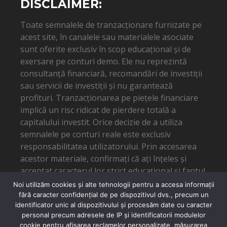
DISCLAIMER:
Toate semnalele de tranzacționare furnizate pe
acest site, în canalele sau materialele asociate
sunt oferite exclusiv în scop educațional și de
exersare pe conturi demo. Ele nu reprezintă
consultanță financiară, recomandări de investiții
sau servicii de investiții și nu garantează
profituri. Tranzacționarea pe piețele financiare
implică un risc ridicat de pierdere totală a
capitalului investit. Orice decizie de a utiliza
semnalele pe conturi reale este exclusiv
responsabilitatea utilizatorului. Prin accesarea
acestor materiale, confirmați că ați înțeles și
acceptat caracterul lor strict educațional și faptul
că autorul nu poate fi tras la răspundere pentru
Noi utilizăm cookies și alte tehnologii pentru a accesa informații
eventuale pierderi financiare.
fără caracter confidențial de pe dispozitivul dvs., precum un
identificator unic al dispozitivului și procesăm date cu caracter
personal precum adresele de IP și identificatorii modulelor
cookie pentru afișarea reclamelor personalizate, măsurarea