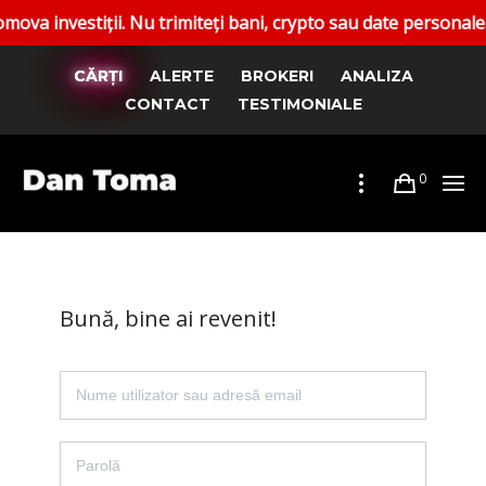
nvestiții. Nu trimiteți bani, crypto sau date personale. Rap
CĂRȚI
ALERTE
BROKERI
ANALIZA
CONTACT
TESTIMONIALE
0
Bună, bine ai revenit!