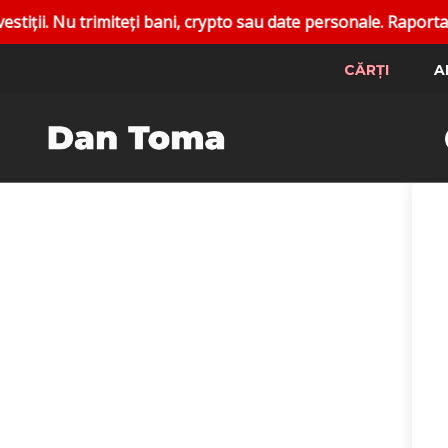
Nu trimiteți bani, crypto sau date personale. Raportați cont
CĂRȚI
A