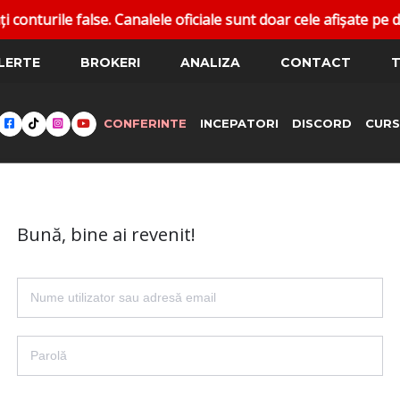
urile false. Canalele oficiale sunt doar cele afișate pe da
LERTE
BROKERI
ANALIZA
CONTACT
T
CONFERINTE
INCEPATORI
DISCORD
CURS
Bună, bine ai revenit!