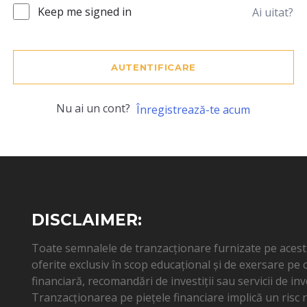
Keep me signed in
Ai uitat?
AUTENTIFICARE
Nu ai un cont?
Înregistrează-te acum
DISCLAIMER:
Toate semnalele de tranzacționare furnizate pe acest s
oferite exclusiv în scop educațional și de exersare pe
financiară, recomandări de investiții sau servicii de inv
Tranzacționarea pe piețele financiare implică un risc ri