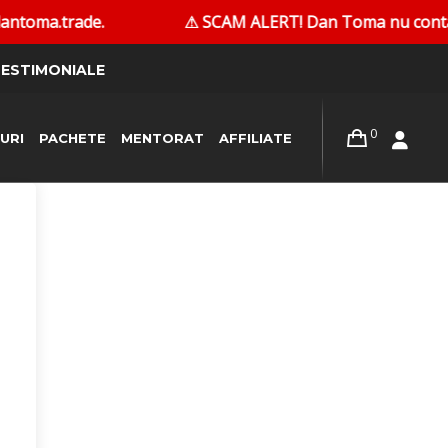
ntoma.trade.
⚠ SCAM ALERT! Dan Toma nu contactează 
ESTIMONIALE
0
URI
PACHETE
MENTORAT
AFFILIATE