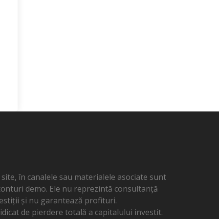
ite, în canalele sau materialele asociate sunt
 conturi demo. Ele nu reprezintă consultanță
estiții și nu garantează profituri.
dicat de pierdere totală a capitalului investit.