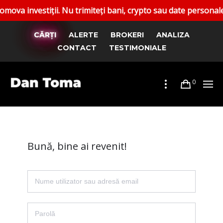
nvestiții. Nu trimiteți bani, crypto sau date personale. Rap
CĂRȚI
ALERTE
BROKERI
ANALIZA
CONTACT
TESTIMONIALE
0
Bună, bine ai revenit!