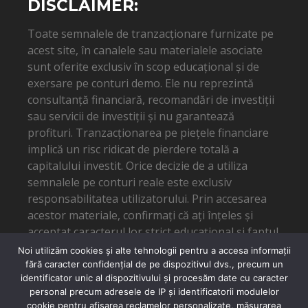
DISCLAIMER:
Toate semnalele de tranzacționare furnizate pe
acest site, în canalele sau materialele asociate
sunt oferite exclusiv în scop educațional și de
exersare pe conturi demo. Ele nu reprezintă
consultanță financiară, recomandări de investiții
sau servicii de investiții și nu garantează
profituri. Tranzacționarea pe piețele financiare
implică un risc ridicat de pierdere totală a
capitalului investit. Orice decizie de a utiliza
semnalele pe conturi reale este exclusiv
responsabilitatea utilizatorului. Prin accesarea
acestor materiale, confirmați că ați înțeles și
acceptat caracterul lor strict educațional și faptul
că autorul nu poate fi tras la răspundere pentru
Noi utilizăm cookies și alte tehnologii pentru a accesa informații
eventuale pierderi financiare.
fără caracter confidențial de pe dispozitivul dvs., precum un
identificator unic al dispozitivului și procesăm date cu caracter
personal precum adresele de IP și identificatorii modulelor
cookie pentru afișarea reclamelor personalizate, măsurarea