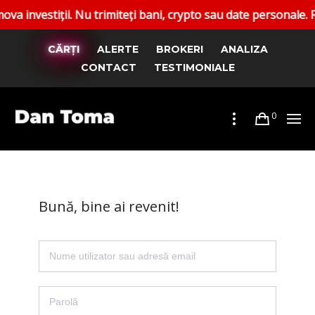
estiții. Nu trimiteți bani, crypto sau date personale. Rapor
CĂRȚI
ALERTE
BROKERI
ANALIZA
CONTACT
TESTIMONIALE
0
Bună, bine ai revenit!