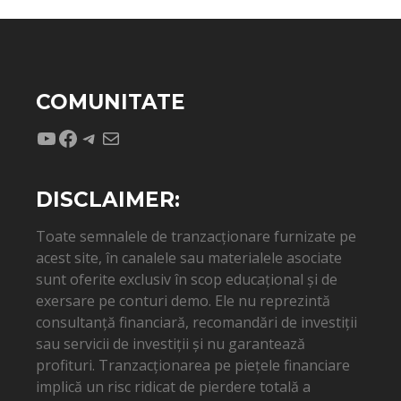
COMUNITATE
YouTube
Facebook
Telegram
Mail
DISCLAIMER:
Toate semnalele de tranzacționare furnizate pe
acest site, în canalele sau materialele asociate
sunt oferite exclusiv în scop educațional și de
exersare pe conturi demo. Ele nu reprezintă
consultanță financiară, recomandări de investiții
sau servicii de investiții și nu garantează
profituri. Tranzacționarea pe piețele financiare
implică un risc ridicat de pierdere totală a