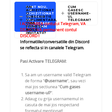
SUNT NOU,
AM
CUM
AM
ACHIZITIONAT
GASESC
ACHIZITIONAT
O
USERNAME-
UN PACHET,
SUBSCRIBTIE
UL
PASI
SUPLIMENTARA,
TELEGRAM?
! ACTIVAREA contului Telegram, VA
CONECTARE
CUM
TELEGRAM
PRIMESC
DEZACTIVA permanent contul
NOILE
INVITATII?
DISCORD !
Informatiile/conversatiile din Discord
se reflecta si in canalele Telegram.
Pasi Activare TELEGRAM:
Sa am un username valid Telegram
de forma “
@username
“, sau vezi
mai jos sectiunea “
Cum gases
username-ul?
“.
Adaug cu grija usernamemul in
casuta de mai jos respectand
formatul mentionat!