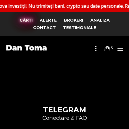
iții. Nu trimiteți bani, crypto sau date personale. Raportaț
CĂRȚI
ALERTE
BROKERI
ANALIZA
CONTACT
TESTIMONIALE
0
TELEGRAM
Conectare & FAQ