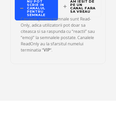
NU POT
AM IESIT DE
SCRIE IN
PE UN
CANALUL
CANAL FARA
PENTRU
SA VREAU
SEMNALE
Canalele pentru semnale sunt Read-
Only, adica utilizatorii pot doar sa
citeasca si sa raspunda cu “reactii” sau
“emoji” la semnalele postate. Canalele
ReadOnly au la sfarsitul numelui
terminatia “
VIP
“.