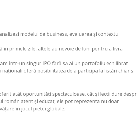
analizezi modelul de business, evaluarea și contextul
în primele zile, altele au nevoie de luni pentru a livra
re într-un singur IPO fără să ai un portofoliu echilibrat
naționali oferă posibilitatea de a participa la listări chiar și
ferit atât oportunități spectaculoase, cât și lecții dure desp
orul român atent și educat, ele pot reprezenta nu doar
vățare în jocul pieței globale.