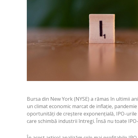
Bursa din New York (NYSE) a rămas în ultimii ani 
un climat economic marcat de inflație, pandemie ș
oportunități de creștere exponențială, IPO-urile 
care schimbă industrii întregi. Însă nu toate IP
În acest articol analizăm cele mai profitabile IPO