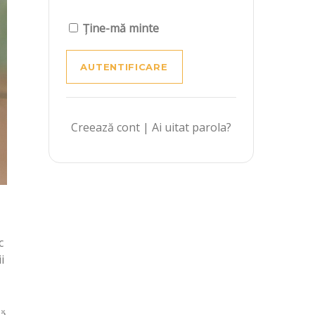
Ține-mă minte
Creează cont
|
Ai uitat parola?
c
i
ră