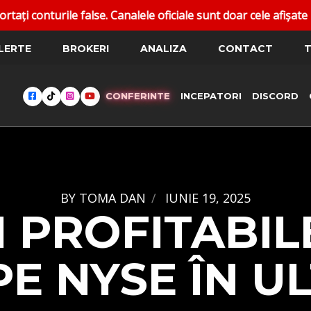
e. Canalele oficiale sunt doar cele afișate pe dantoma.trade
LERTE
BROKERI
ANALIZA
CONTACT
T
CONFERINTE
INCEPATORI
DISCORD
BY
TOMA DAN
IUNIE 19, 2025
 PROFITABIL
E NYSE ÎN ULT