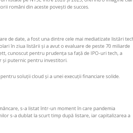
itorii români din aceste povești de succes.
e de date, a fost una dintre cele mai mediatizate listări tec
lari în ziua listării și a avut o evaluare de peste 70 miliarde
t, cunoscut pentru prudența sa față de IPO-uri tech, a
 și puternic pentru investitori.
entru soluții cloud și a unei execuții financiare solide.
 mâncare, s-a listat într-un moment în care pandemia
r s-a dublat la scurt timp după listare, iar capitalizarea a