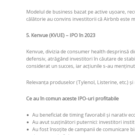
Modelul de business bazat pe active ușoare, recu
călătorie au convins investitorii că Airbnb este 
5. Kenvue (KVUE) – IPO în 2023
Kenvue, divizia de consumer health desprinsă din
defensiv, atrăgând investitori în căutare de stabil
considerat un succes, iar acțiunile s-au menținut
Relevanța produselor (Tylenol, Listerine, etc.) ș
Ce au în comun aceste IPO-uri profitabile
Au beneficiat de timing favorabil și narativ ec
Au avut susținători puternici: investitori inst
Au fost însoțite de campanii de comunicare bin