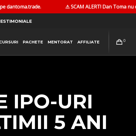
.
⚠ SCAM ALERT! Dan Toma nu contactează persoane î
ESTIMONIALE
0
CURSURI
PACHETE
MENTORAT
AFFILIATE
E IPO-URI
IMII 5 ANI