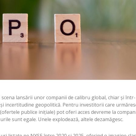
scena lansării unor companii de calibru global, chiar și într-
i incertitudine geopolitică. Pentru investitorii care urmăres
(ofertele publice inițiale) pot oferi acces devreme la compani
O-urile sunt egale. Unele explodează, altele dezamăgesc.
-uri listate pe NYSE între 2020 și 2025, oferind o imagine cla