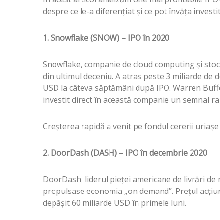
despre ce le-a diferențiat și ce pot învăța invest
1. Snowflake (SNOW) – IPO în 2020
Snowflake, companie de cloud computing și stocar
din ultimul deceniu. A atras peste 3 miliarde de do
USD la câteva săptămâni după IPO. Warren Buffet
investit direct în această companie un semnal rar
Creșterea rapidă a venit pe fondul cererii uriașe p
2. DoorDash (DASH) – IPO în decembrie 2020
DoorDash, liderul pieței americane de livrări de
propulsase economia „on demand”. Prețul acțiunilo
depășit 60 miliarde USD în primele luni.