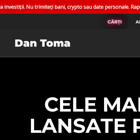
ți bani, crypto sau date personale. Raportați conturile fals
CĂRȚI
A
CELE MAI
LANSATE P