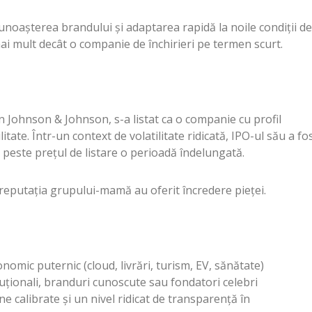
noașterea brandului și adaptarea rapidă la noile condiții de
mai mult decât o companie de închirieri pe termen scurt.
 Johnson & Johnson, s-a listat ca o companie cu profil
itate. Într-un context de volatilitate ridicată, IPO-ul său a fo
 peste prețul de listare o perioadă îndelungată.
i reputația grupului-mamă au oferit încredere pieței.
onomic puternic (cloud, livrări, turism, EV, sănătate)
ituționali, branduri cunoscute sau fondatori celebri
e calibrate și un nivel ridicat de transparență în