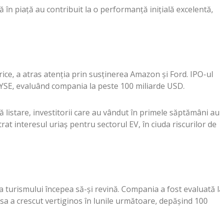
 în piață au contribuit la o performanță inițială excelentă,
ice, a atras atenția prin susținerea Amazon și Ford. IPO-ul
 NYSE, evaluând compania la peste 100 miliarde USD.
ă listare, investitorii care au vândut în primele săptămâni au
rat interesul uriaș pentru sectorul EV, în ciuda riscurilor de
a turismului începea să-și revină. Compania a fost evaluată l
 sa a crescut vertiginos în lunile următoare, depășind 100