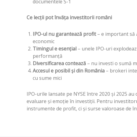
documentele S-1
Ce lecții pot învăța investitorii români
IPO-ul nu garantează profit
– e important să 
economic
Timingul e esențial
– unele IPO-uri explodează 
performanță
Diversificarea contează
– nu investi o sumă ma
Accesul e posibil și din România
– brokeri inter
cu sume mici
IPO-urile lansate pe NYSE între 2020 și 2025 au o
evaluare și emoție în investiții. Pentru investit
instrumente de profit, ci și surse valoroase de în