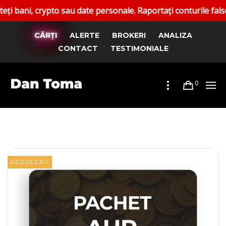
to sau date personale. Raportați conturile false. Canalele o
CĂRȚI
ALERTE
BROKERI
ANALIZA
CONTACT
TESTIMONIALE
0
REDUCERI!