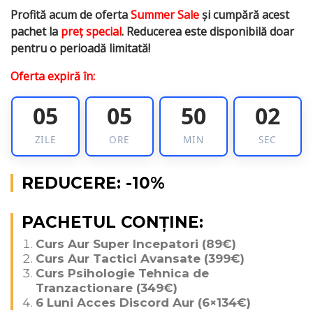
Profită acum de oferta
Summer Sale
și cumpără acest
pachet la
preț special
. Reducerea este disponibilă doar
pentru o perioadă limitată!
Oferta expiră în:
05
05
50
01
ZILE
ORE
MIN
SEC
REDUCERE: -10%
PACHETUL CONȚINE:
Curs Aur Super Incepatori (89€)
Curs Aur Tactici Avansate (399€)
Curs Psihologie Tehnica de
Tranzactionare (349€)
6 Luni Acces Discord Aur (6×134€)