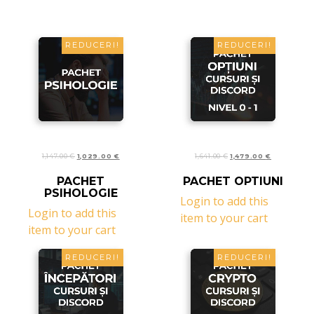
REDUCERI!
REDUCERI!
1,147.00
€
1,029.00
€
1,641.00
€
1,479.00
€
CITEȘTE MAI MULT
CITEȘTE MAI MULT
PACHET
PACHET OPTIUNI
PSIHOLOGIE
Login to add this
Login to add this
item to your cart
item to your cart
REDUCERI!
REDUCERI!