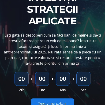
STRATEGII
APLICATE
Ești gata să descoperi cum să faci bani de mâine și să-ți
crești afacerea spre un exit de milioane? Înscrie-te
acum și asigură-ți locul în prima linie a
antreprenoriatului 2025. Nu rata șansa de a pleca cu un
plan clar, contacte valoroase și resurse testate pentru
a-ți crește profitul din prima zi!
00
00
00
00
Zile
Ore
Min
Sec
ÎNREGISTREAZĂ-TE