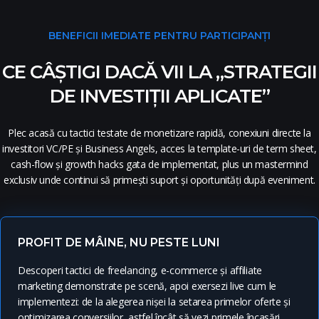
BENEFICII IMEDIATE PENTRU PARTICIPANȚI
CE CÂȘTIGI DACĂ VII LA „STRATEGII
DE INVESTIȚII APLICATE”
Plec acasă cu tactici testate de monetizare rapidă, conexiuni directe la
investitori VC/PE și Business Angels, acces la template-uri de term sheet,
cash-flow și growth hacks gata de implementat, plus un mastermind
exclusiv unde continui să primești suport și oportunități după eveniment.
PROFIT DE MÂINE, NU PESTE LUNI
Descoperi tactici de freelancing, e-commerce și affiliate
marketing demonstrate pe scenă, apoi exersezi live cum le
implementezi: de la alegerea nișei la setarea primelor oferte și
optimizarea conversiilor, astfel încât să vezi primele încasări