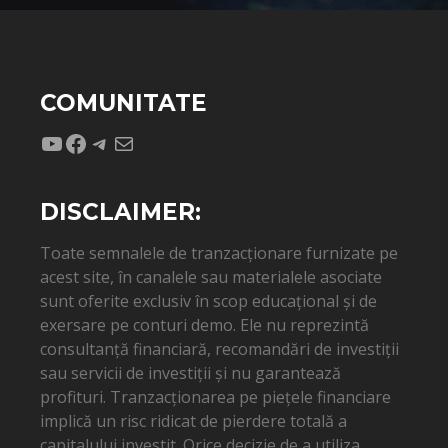
COMUNITATE
YouTube
Facebook
Telegram
Mail
DISCLAIMER:
Toate semnalele de tranzacționare furnizate pe
acest site, în canalele sau materialele asociate
sunt oferite exclusiv în scop educațional și de
exersare pe conturi demo. Ele nu reprezintă
consultanță financiară, recomandări de investiții
sau servicii de investiții și nu garantează
profituri. Tranzacționarea pe piețele financiare
implică un risc ridicat de pierdere totală a
capitalului investit. Orice decizie de a utiliza