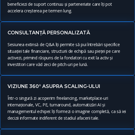
beneficiezi de suport continuu și parteneriate care îți pot
accelera creșterea pe termen lung.
CONSULTANȚĂ PERSONALIZATĂ
Sesiunea extinsă de Q&A îți permite să pui întrebări specifice
situației tale financiare, structurii de echipă sau pieței pe care
activezi, primind răspuns de la fondatori cu exit la activ și
investitori care văd zeci de pitch-uri pe lună.
VIZIUNE 360° ASUPRA SCALING-ULUI
Într-o singură zi acoperim freelancing, marketplace-uri
internaționale, VC, PE, turnaround, automatizări AI și
managementul echipei: îți formezi o imagine completă, ca să iei
decizii informate indiferent de stadiul afacerii tale.