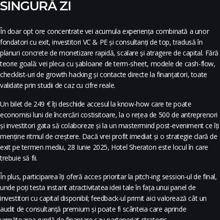
SINGURĂ ZI
În doar opt ore concentrate vei acumula experiența combinată a unor
fondatori cu exit, investitori VC & PE și consultanți de top, tradusă în
planuri concrete de monetizare rapidă, scalare și atragere de capital. Fără
teorie goală: vei pleca cu șabloane de term-sheet, modele de cash-flow,
checklist-uri de growth hacking și contacte directe la finanțatori, toate
validate prin studii de caz cu cifre reale.
Un bilet de 249 € îți deschide accesul la know-how care te poate
economisi luni de încercări costisitoare, la o rețea de 500 de antreprenori
și investitori gata să colaboreze și la un mastermind post-eveniment ce îți
menține ritmul de creștere. Dacă vrei profit imediat și o strategie clară de
exit pe termen mediu, 28 Iunie 2025, Hotel Sheraton este locul în care
trebuie să fii.
În plus, participarea îți oferă acces prioritar la pitch-ing session-ul de final,
unde poți testa instant atractivitatea ideii tale în fața unui panel de
investitori cu capital disponibil; feedback-ul primit aici valorează cât un
audit de consultanță premium și poate fi scânteia care aprinde
următoarea rundă de finanțare sau parteneriat strategic.