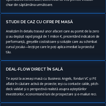
chiar din săptămâna următoare.
STUDII DE CAZ CU CIFRE PE MASĂ
Analizăm în detaliu traseul unor afaceri care au pornit de la zero
și au depășit rapid pragul de 1 milion €, prezentând indicatorii de
performanță, greșelile costisitoare și soluțiile care au schimbat
cursul jocului—lecții pe care le poți aplica imediat la proiectul
tău.
DEAL-FLOW DIRECT ÎN SALĂ
Te așezi la aceeași masă cu Business Angels, fonduri VC și PE
aflate în căutare activă de proiecte; ieși cu contacte calde, pitch-
deck validat și o perspectivă realistă asupra așteptărilor
investitorilor, economisind luni de prospectare și e-mailuri reci.