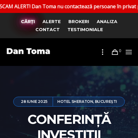
ma nu contactează persoane în privat pentru a promova invest
CĂRȚI
ALERTE
BROKERI
ANALIZA
CONTACT
TESTIMONIALE
0
28 IUNIE 2025
HOTEL SHERATON, BUCUREȘTI
CONFERINȚĂ
INVESTIȚII