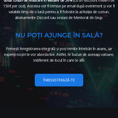
două coduri de reducere în valoare de 50%
(cu un discount maxim de
150€ per cod). Acestea vor fi trimise pe email după eveniment și vor fi
valabile timp de o lună pentru a fi folosite la achiziția de cursuri,
abonamente Discord sau sesiuni de Mentorat de Grup.
NU POȚI AJUNGE ÎN SALĂ?
Primești înregistrarea integrală și poți trimite întrebări în avans, iar
experții noștri le vor aborda live. Astfel, te bucuri de aceeași valoare,
indiferent de locul în care te afli.
ÎNREGISTREAZĂ-TE