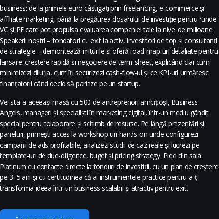
business: de la primele euro câștigați prin freelancing, e-commerce și
affiliate marketing, până la pregătirea dosarului de investiție pentru runde
VC și PE care pot propulsa evaluarea companiei tale la nivel de milioane.
Speakerii noștri – fondatori cu exit la activ, investitori de top și consultanți
de strategie – demontează miturile și oferă road-map-uri detaliate pentru
lansare, creștere rapidă și negociere de term-sheet, explicând clar cum
minimizezi diluția, cum îți securizezi cash-flow-ul și ce KPI-uri urmăresc
finanțatorii când decid să parieze pe un startup.
Vei sta la aceeași masă cu 500 de antreprenori ambițioși, Business
Angels, manageri și specialiști în marketing digital, într-un mediu gândit
special pentru colaborare și schimb de resurse. Pe lângă prezentări și
paneluri, primești acces la workshop-uri hands-on unde configurezi
campanii de ads profitabile, analizezi studii de caz reale și lucrezi pe
template-uri de due-diligence, buget și pricing strategy. Pleci din sala
Platinum cu contacte directe la fonduri de investiții, cu un plan de creștere
pe 3–5 ani și cu certitudinea că ai instrumentele practice pentru a-ți
transforma ideea într-un business scalabil și atractiv pentru exit.