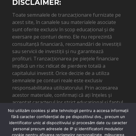
DISCLAIMER:
Toate semnalele de tranzacționare furnizate pe
acest site, în canalele sau materialele asociate
sunt oferite exclusiv în scop educațional și de
exersare pe conturi demo. Ele nu reprezintă
consultanță financiară, recomandări de investiții
sau servicii de investiții și nu garantează
profituri. Tranzacționarea pe piețele financiare
implică un risc ridicat de pierdere totală a
capitalului investit. Orice decizie de a utiliza
semnalele pe conturi reale este exclusiv
responsabilitatea utilizatorului. Prin accesarea
acestor materiale, confirmați că ați înțeles și
acceptat caracterul lor strict educațional și faptul
că autorul nu poate fi tras la răspundere pentru
Noi utilizăm cookies și alte tehnologii pentru a accesa informații
eventuale pierderi financiare.
fără caracter confidențial de pe dispozitivul dvs., precum un
identificator unic al dispozitivului și procesăm date cu caracter
personal precum adresele de IP și identificatorii modulelor
cookie pentru afișarea reclamelor personalizate, măsurarea