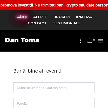
a investiții. Nu trimiteți bani, crypto sau date personale. 
CĂRȚI
ALERTE
BROKERI
ANALIZA
CONTACT
TESTIMONIALE
0
Bună, bine ai revenit!