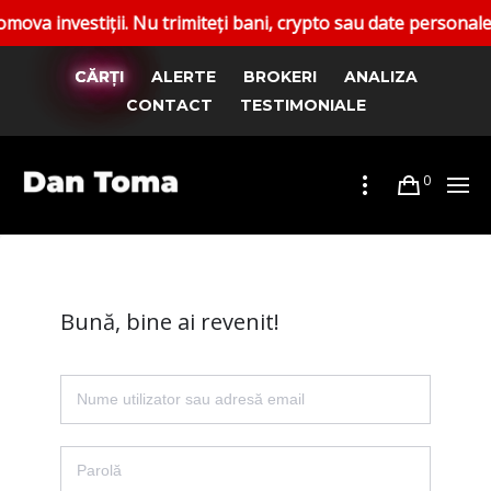
nvestiții. Nu trimiteți bani, crypto sau date personale. Rap
CĂRȚI
ALERTE
BROKERI
ANALIZA
CONTACT
TESTIMONIALE
0
Bună, bine ai revenit!