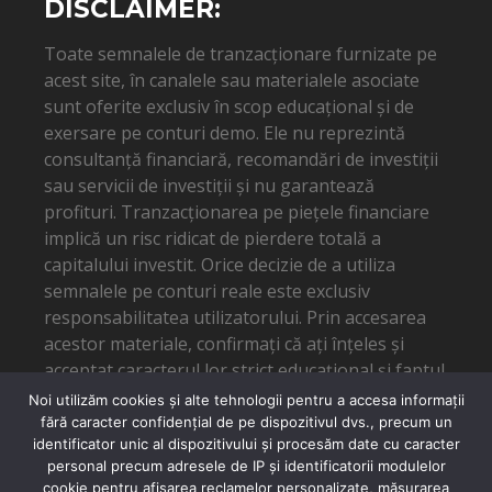
DISCLAIMER:
Toate semnalele de tranzacționare furnizate pe
acest site, în canalele sau materialele asociate
sunt oferite exclusiv în scop educațional și de
exersare pe conturi demo. Ele nu reprezintă
consultanță financiară, recomandări de investiții
sau servicii de investiții și nu garantează
profituri. Tranzacționarea pe piețele financiare
implică un risc ridicat de pierdere totală a
capitalului investit. Orice decizie de a utiliza
semnalele pe conturi reale este exclusiv
responsabilitatea utilizatorului. Prin accesarea
acestor materiale, confirmați că ați înțeles și
acceptat caracterul lor strict educațional și faptul
că autorul nu poate fi tras la răspundere pentru
Noi utilizăm cookies și alte tehnologii pentru a accesa informații
eventuale pierderi financiare.
fără caracter confidențial de pe dispozitivul dvs., precum un
identificator unic al dispozitivului și procesăm date cu caracter
personal precum adresele de IP și identificatorii modulelor
cookie pentru afișarea reclamelor personalizate, măsurarea