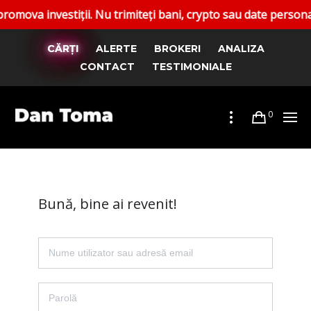
 investiții. Nu trimiteți bani, crypto sau date personale. R
CĂRȚI
ALERTE
BROKERI
ANALIZA
CONTACT
TESTIMONIALE
0
Bună, bine ai revenit!