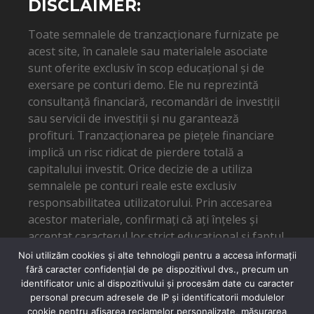
DISCLAIMER:
Toate semnalele de tranzacționare furnizate pe
acest site, în canalele sau materialele asociate
sunt oferite exclusiv în scop educațional și de
exersare pe conturi demo. Ele nu reprezintă
consultanță financiară, recomandări de investiții
sau servicii de investiții și nu garantează
profituri. Tranzacționarea pe piețele financiare
implică un risc ridicat de pierdere totală a
capitalului investit. Orice decizie de a utiliza
semnalele pe conturi reale este exclusiv
responsabilitatea utilizatorului. Prin accesarea
acestor materiale, confirmați că ați înțeles și
acceptat caracterul lor strict educațional și faptul
că autorul nu poate fi tras la răspundere pentru
Noi utilizăm cookies și alte tehnologii pentru a accesa informații
eventuale pierderi financiare.
fără caracter confidențial de pe dispozitivul dvs., precum un
identificator unic al dispozitivului și procesăm date cu caracter
personal precum adresele de IP și identificatorii modulelor
cookie pentru afișarea reclamelor personalizate, măsurarea