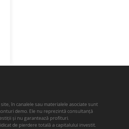
ite, în canalele sau materialele asociate sunt
 conturi demo. Ele nu reprezintă consultanță
estiții și nu garantează profituri.
dicat de pierdere totală a capitalului investit.