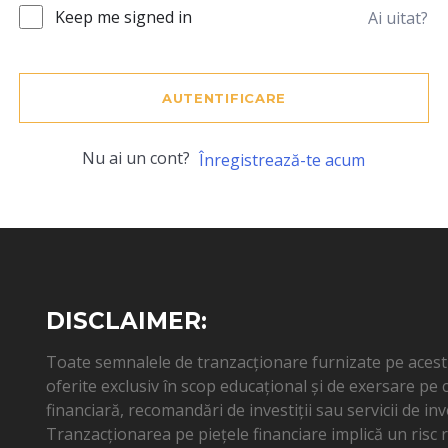
Keep me signed in
Ai uitat?
AUTENTIFICARE
Nu ai un cont?
Înregistrează-te acum
DISCLAIMER:
Toate semnalele de tranzacționare furnizate pe acest s
oferite exclusiv în scop educațional și de exersare pe
financiară, recomandări de investiții sau servicii de inv
Tranzacționarea pe piețele financiare implică un risc ri