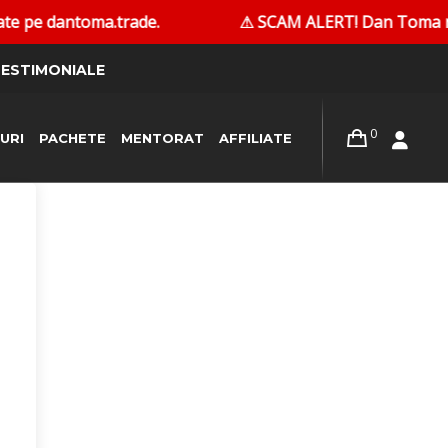
e pe dantoma.trade.
⚠ SCAM ALERT! Dan Toma nu cont
ESTIMONIALE
0
URI
PACHETE
MENTORAT
AFFILIATE