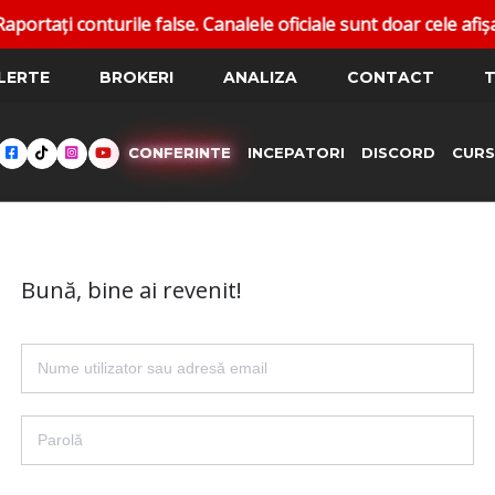
ați conturile false. Canalele oficiale sunt doar cele afișat
LERTE
BROKERI
ANALIZA
CONTACT
T
CONFERINTE
INCEPATORI
DISCORD
CURS
Bună, bine ai revenit!