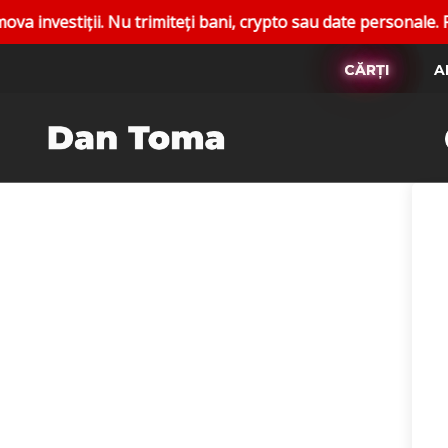
tiții. Nu trimiteți bani, crypto sau date personale. Raport
CĂRȚI
A