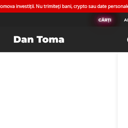
vestiții. Nu trimiteți bani, crypto sau date personale. Rapo
CĂRȚI
A