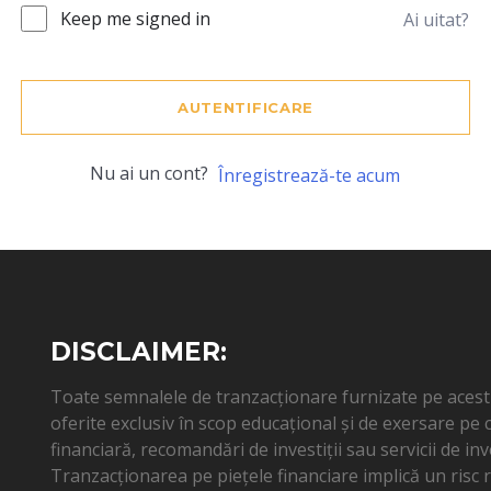
Keep me signed in
Ai uitat?
AUTENTIFICARE
Nu ai un cont?
Înregistrează-te acum
DISCLAIMER:
Toate semnalele de tranzacționare furnizate pe acest s
oferite exclusiv în scop educațional și de exersare pe
financiară, recomandări de investiții sau servicii de inv
Tranzacționarea pe piețele financiare implică un risc ri