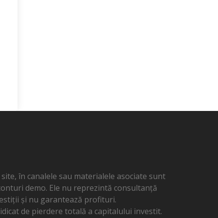
ite, în canalele sau materialele asociate sunt
 conturi demo. Ele nu reprezintă consultanță
estiții și nu garantează profituri.
dicat de pierdere totală a capitalului investit.