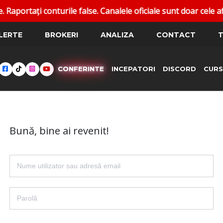
rtați conturile false. Canalele oficiale sunt doar cele afiș
LERTE
BROKERI
ANALIZA
CONTACT
T
CONFERINTE
INCEPATORI
DISCORD
CURS
Bună, bine ai revenit!