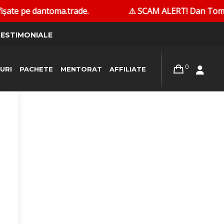
ate pe dantoma.trade.
⚠ SCAM ALERT! Dan Toma nu co
ESTIMONIALE
0
URI
PACHETE
MENTORAT
AFFILIATE