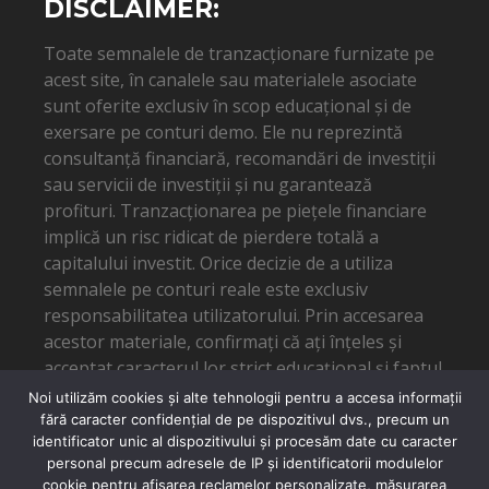
DISCLAIMER:
Toate semnalele de tranzacționare furnizate pe
acest site, în canalele sau materialele asociate
sunt oferite exclusiv în scop educațional și de
exersare pe conturi demo. Ele nu reprezintă
consultanță financiară, recomandări de investiții
sau servicii de investiții și nu garantează
profituri. Tranzacționarea pe piețele financiare
implică un risc ridicat de pierdere totală a
capitalului investit. Orice decizie de a utiliza
semnalele pe conturi reale este exclusiv
responsabilitatea utilizatorului. Prin accesarea
acestor materiale, confirmați că ați înțeles și
acceptat caracterul lor strict educațional și faptul
că autorul nu poate fi tras la răspundere pentru
Noi utilizăm cookies și alte tehnologii pentru a accesa informații
eventuale pierderi financiare.
fără caracter confidențial de pe dispozitivul dvs., precum un
identificator unic al dispozitivului și procesăm date cu caracter
personal precum adresele de IP și identificatorii modulelor
cookie pentru afișarea reclamelor personalizate, măsurarea