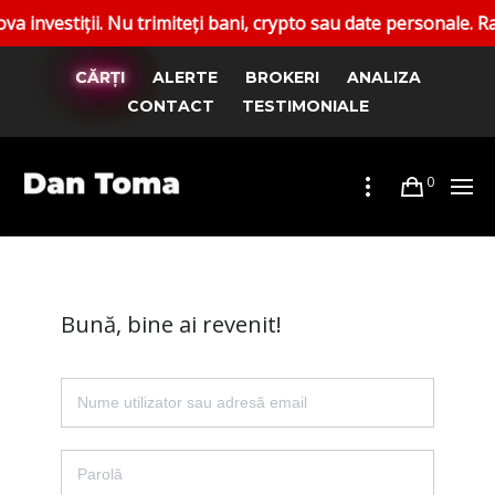
stiții. Nu trimiteți bani, crypto sau date personale. Raport
CĂRȚI
ALERTE
BROKERI
ANALIZA
CONTACT
TESTIMONIALE
0
Bună, bine ai revenit!