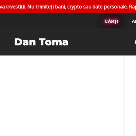
ții. Nu trimiteți bani, crypto sau date personale. Raportați
CĂRȚI
A