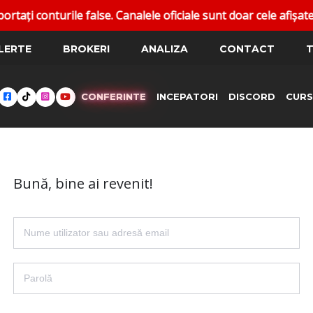
 conturile false. Canalele oficiale sunt doar cele afișate 
LERTE
BROKERI
ANALIZA
CONTACT
T
CONFERINTE
INCEPATORI
DISCORD
CURS
Bună, bine ai revenit!