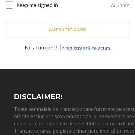
Keep me signed in
Ai uitat?
AUTENTIFICARE
Nu ai un cont?
Înregistrează-te acum
DISCLAIMER:
Toate semnalele de tranzacționare furnizate pe acest s
oferite exclusiv în scop educațional și de exersare pe
financiară, recomandări de investiții sau servicii de inv
Tranzacționarea pe piețele financiare implică un risc ri