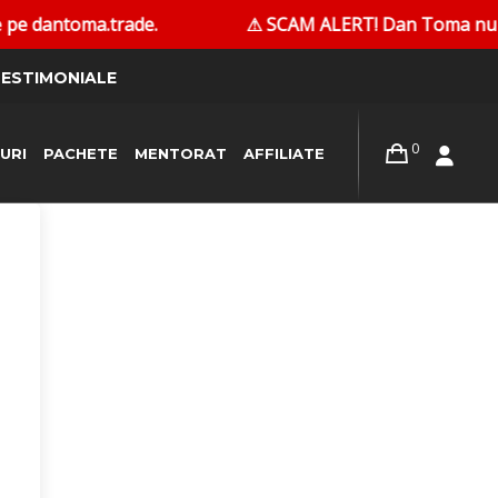
pe dantoma.trade.
⚠ SCAM ALERT! Dan Toma nu contact
ESTIMONIALE
0
URI
PACHETE
MENTORAT
AFFILIATE