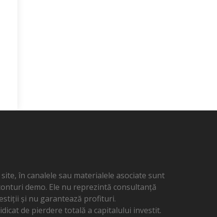
ite, în canalele sau materialele asociate sunt
 conturi demo. Ele nu reprezintă consultanță
estiții și nu garantează profituri.
dicat de pierdere totală a capitalului investit.