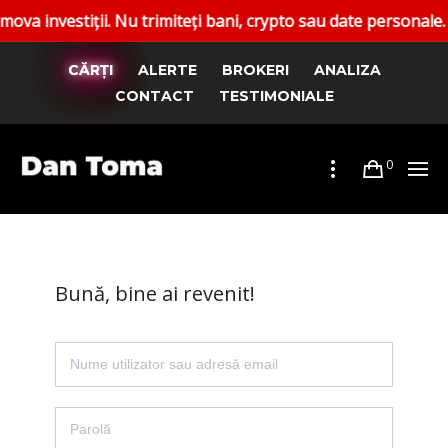
vestiții. Nu trimiteți bani, crypto sau date personale. Rapo
CĂRȚI
ALERTE
BROKERI
ANALIZA
CONTACT
TESTIMONIALE
0
Bună, bine ai revenit!