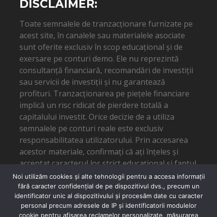
DISCLAIMER:
Toate semnalele de tranzacționare furnizate pe
acest site, în canalele sau materialele asociate
sunt oferite exclusiv în scop educațional și de
exersare pe conturi demo. Ele nu reprezintă
consultanță financiară, recomandări de investiții
sau servicii de investiții și nu garantează
profituri. Tranzacționarea pe piețele financiare
implică un risc ridicat de pierdere totală a
capitalului investit. Orice decizie de a utiliza
semnalele pe conturi reale este exclusiv
responsabilitatea utilizatorului. Prin accesarea
acestor materiale, confirmați că ați înțeles și
acceptat caracterul lor strict educațional și faptul
că autorul nu poate fi tras la răspundere pentru
Noi utilizăm cookies și alte tehnologii pentru a accesa informații
eventuale pierderi financiare.
fără caracter confidențial de pe dispozitivul dvs., precum un
identificator unic al dispozitivului și procesăm date cu caracter
personal precum adresele de IP și identificatorii modulelor
cookie pentru afișarea reclamelor personalizate, măsurarea