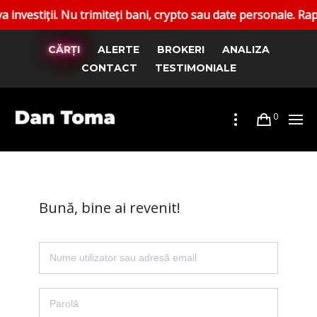
iții. Nu trimiteți bani, crypto sau date personale. Raportaț
CĂRȚI
ALERTE
BROKERI
ANALIZA
CONTACT
TESTIMONIALE
0
Bună, bine ai revenit!