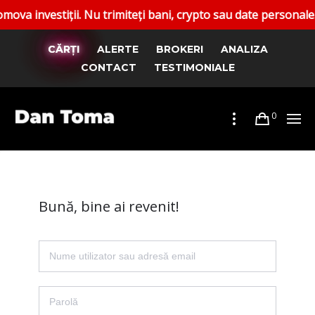
nvestiții. Nu trimiteți bani, crypto sau date personale. Rap
CĂRȚI
ALERTE
BROKERI
ANALIZA
CONTACT
TESTIMONIALE
0
Bună, bine ai revenit!