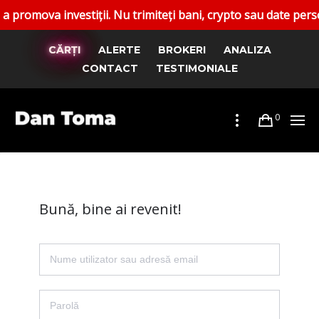
ova investiții. Nu trimiteți bani, crypto sau date personale
CĂRȚI
ALERTE
BROKERI
ANALIZA
CONTACT
TESTIMONIALE
0
Bună, bine ai revenit!