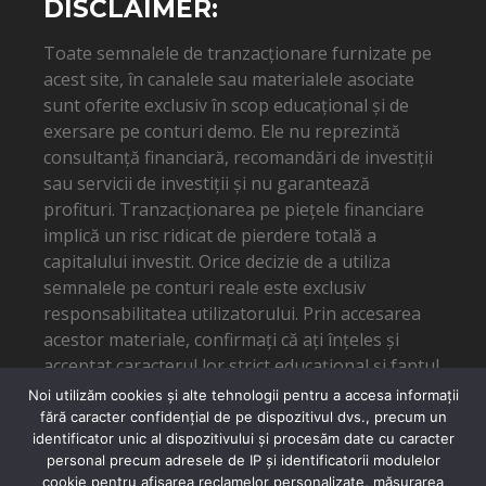
DISCLAIMER:
Toate semnalele de tranzacționare furnizate pe
acest site, în canalele sau materialele asociate
sunt oferite exclusiv în scop educațional și de
exersare pe conturi demo. Ele nu reprezintă
consultanță financiară, recomandări de investiții
sau servicii de investiții și nu garantează
profituri. Tranzacționarea pe piețele financiare
implică un risc ridicat de pierdere totală a
capitalului investit. Orice decizie de a utiliza
semnalele pe conturi reale este exclusiv
responsabilitatea utilizatorului. Prin accesarea
acestor materiale, confirmați că ați înțeles și
acceptat caracterul lor strict educațional și faptul
că autorul nu poate fi tras la răspundere pentru
Noi utilizăm cookies și alte tehnologii pentru a accesa informații
eventuale pierderi financiare.
fără caracter confidențial de pe dispozitivul dvs., precum un
identificator unic al dispozitivului și procesăm date cu caracter
personal precum adresele de IP și identificatorii modulelor
cookie pentru afișarea reclamelor personalizate, măsurarea