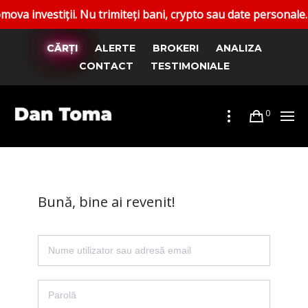
vestiții. Nu trimiteți bani, crypto sau date personale. Rap
CĂRȚI
ALERTE
BROKERI
ANALIZA
CONTACT
TESTIMONIALE
0
Bună, bine ai revenit!