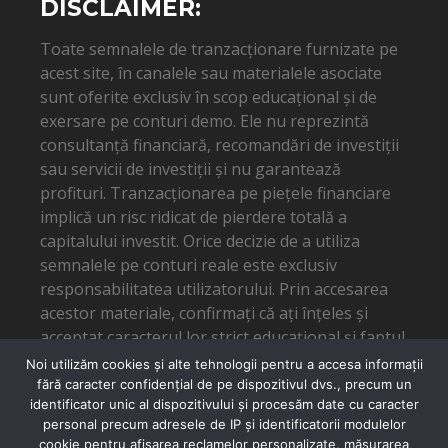
DISCLAIMER:
Toate semnalele de tranzacționare furnizate pe
acest site, în canalele sau materialele asociate
sunt oferite exclusiv în scop educațional și de
exersare pe conturi demo. Ele nu reprezintă
consultanță financiară, recomandări de investiții
sau servicii de investiții și nu garantează
profituri. Tranzacționarea pe piețele financiare
implică un risc ridicat de pierdere totală a
capitalului investit. Orice decizie de a utiliza
semnalele pe conturi reale este exclusiv
responsabilitatea utilizatorului. Prin accesarea
acestor materiale, confirmați că ați înțeles și
acceptat caracterul lor strict educațional și faptul
că autorul nu poate fi tras la răspundere pentru
Noi utilizăm cookies și alte tehnologii pentru a accesa informații
eventuale pierderi financiare.
fără caracter confidențial de pe dispozitivul dvs., precum un
identificator unic al dispozitivului și procesăm date cu caracter
personal precum adresele de IP și identificatorii modulelor
cookie pentru afișarea reclamelor personalizate, măsurarea