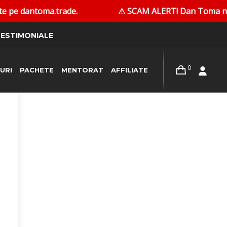
 pe dantoma.trade.
⚠ SCAM ALERT! Dan Toma nu conta
ESTIMONIALE
0
URI
PACHETE
MENTORAT
AFFILIATE