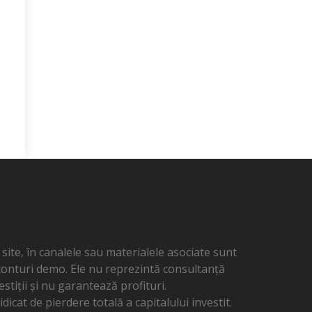
ite, în canalele sau materialele asociate sunt
 conturi demo. Ele nu reprezintă consultanță
estiții și nu garantează profituri.
dicat de pierdere totală a capitalului investit.