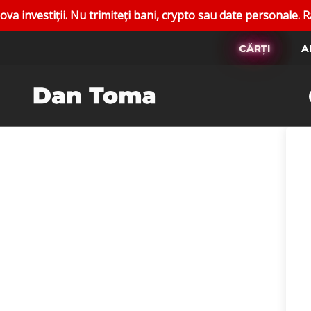
tiții. Nu trimiteți bani, crypto sau date personale. Raporta
CĂRȚI
A