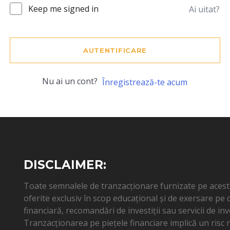
Keep me signed in
Ai uitat?
AUTENTIFICARE
Nu ai un cont?
Înregistrează-te acum
DISCLAIMER:
Toate semnalele de tranzacționare furnizate pe acest s
oferite exclusiv în scop educațional și de exersare pe
financiară, recomandări de investiții sau servicii de inv
Tranzacționarea pe piețele financiare implică un risc ri