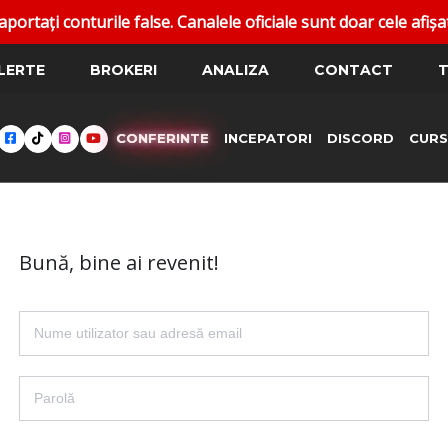
ți conturile false. Canalele oficiale sunt doar cele afișate
LERTE
BROKERI
ANALIZA
CONTACT
T
CONFERINTE
INCEPATORI
DISCORD
CURS
Bună, bine ai revenit!