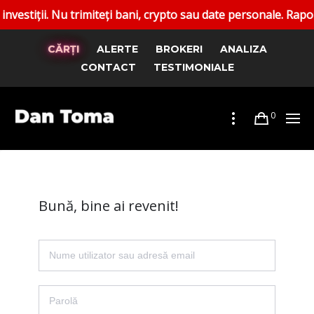
ții. Nu trimiteți bani, crypto sau date personale. Raportați
CĂRȚI
ALERTE
BROKERI
ANALIZA
CONTACT
TESTIMONIALE
0
Bună, bine ai revenit!