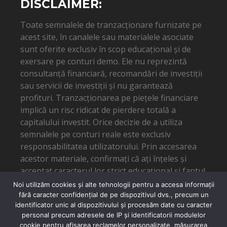
DISCLAIMER:
Toate semnalele de tranzacționare furnizate pe
acest site, în canalele sau materialele asociate
sunt oferite exclusiv în scop educațional și de
exersare pe conturi demo. Ele nu reprezintă
consultanță financiară, recomandări de investiții
sau servicii de investiții și nu garantează
profituri. Tranzacționarea pe piețele financiare
implică un risc ridicat de pierdere totală a
capitalului investit. Orice decizie de a utiliza
semnalele pe conturi reale este exclusiv
responsabilitatea utilizatorului. Prin accesarea
acestor materiale, confirmați că ați înțeles și
acceptat caracterul lor strict educațional și faptul
că autorul nu poate fi tras la răspundere pentru
Noi utilizăm cookies și alte tehnologii pentru a accesa informații
eventuale pierderi financiare.
fără caracter confidențial de pe dispozitivul dvs., precum un
identificator unic al dispozitivului și procesăm date cu caracter
personal precum adresele de IP și identificatorii modulelor
cookie pentru afișarea reclamelor personalizate, măsurarea