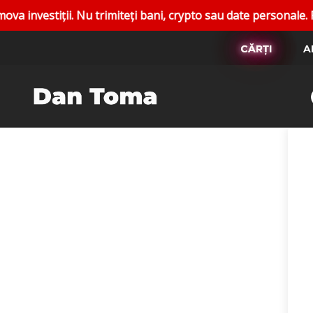
tiții. Nu trimiteți bani, crypto sau date personale. Raport
CĂRȚI
A