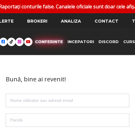
ați conturile false. Canalele oficiale sunt doar cele afișat
LERTE
BROKERI
ANALIZA
CONTACT
T
CONFERINTE
INCEPATORI
DISCORD
CURS
Bună, bine ai revenit!