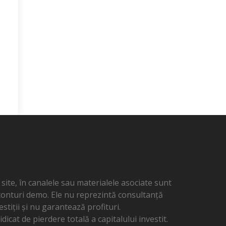
ite, în canalele sau materialele asociate sunt
 conturi demo. Ele nu reprezintă consultanță
estiții și nu garantează profituri.
dicat de pierdere totală a capitalului investit.