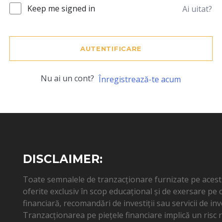
Keep me signed in
Ai uitat?
AUTENTIFICARE
Nu ai un cont?
Înregistrează-te acum
DISCLAIMER:
Toate semnalele de tranzacționare furnizate pe acest s
oferite exclusiv în scop educațional și de exersare pe
financiară, recomandări de investiții sau servicii de inv
Tranzacționarea pe piețele financiare implică un risc ri