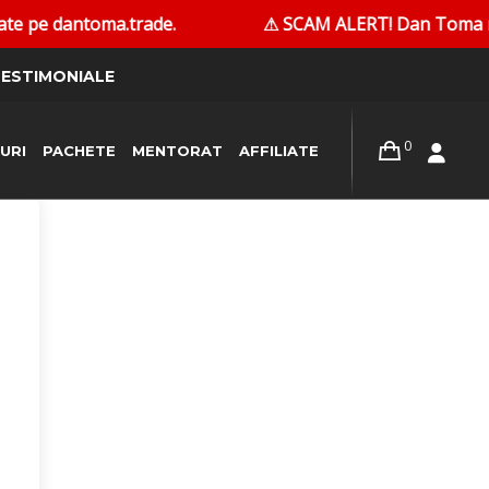
e pe dantoma.trade.
⚠ SCAM ALERT! Dan Toma nu cont
ESTIMONIALE
0
URI
PACHETE
MENTORAT
AFFILIATE