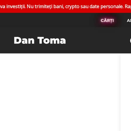
iții. Nu trimiteți bani, crypto sau date personale. Raportaț
CĂRȚI
A