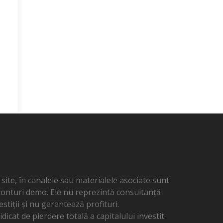
ite, în canalele sau materialele asociate sunt
 conturi demo. Ele nu reprezintă consultanță
estiții și nu garantează profituri.
dicat de pierdere totală a capitalului investit.