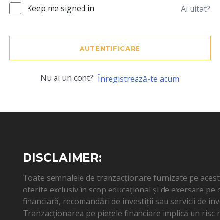
Keep me signed in
Ai uitat?
AUTENTIFICARE
Nu ai un cont?
Înregistrează-te acum
DISCLAIMER:
Toate semnalele de tranzacționare furnizate pe acest s
oferite exclusiv în scop educațional și de exersare pe
financiară, recomandări de investiții sau servicii de inv
Tranzacționarea pe piețele financiare implică un risc ri