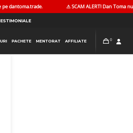
pe dantoma.trade.
⚠ SCAM ALERT! Dan Toma nu contac
ESTIMONIALE
0
URI
PACHETE
MENTORAT
AFFILIATE