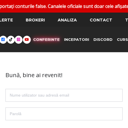
i conturile false. Canalele oficiale sunt doar cele afișate 
LERTE
BROKERI
ANALIZA
CONTACT
T
CONFERINTE
INCEPATORI
DISCORD
CURS
Bună, bine ai revenit!