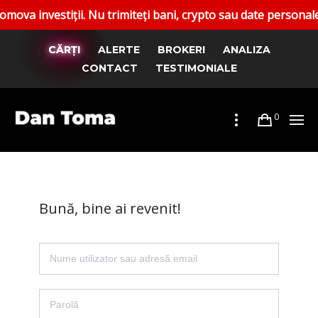
nvestiții. Nu trimiteți bani, crypto sau date personale. Rap
CĂRȚI
ALERTE
BROKERI
ANALIZA
CONTACT
TESTIMONIALE
0
Bună, bine ai revenit!