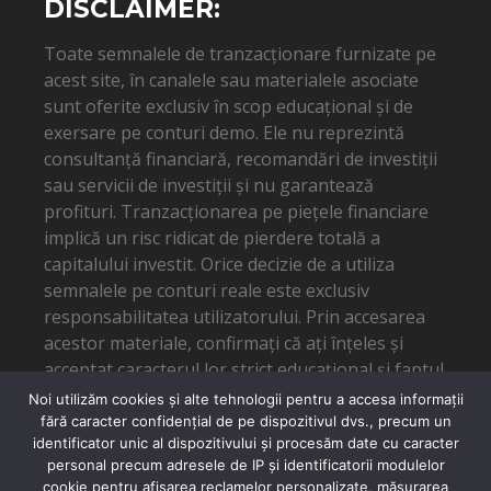
DISCLAIMER:
Toate semnalele de tranzacționare furnizate pe
acest site, în canalele sau materialele asociate
sunt oferite exclusiv în scop educațional și de
exersare pe conturi demo. Ele nu reprezintă
consultanță financiară, recomandări de investiții
sau servicii de investiții și nu garantează
profituri. Tranzacționarea pe piețele financiare
implică un risc ridicat de pierdere totală a
capitalului investit. Orice decizie de a utiliza
semnalele pe conturi reale este exclusiv
responsabilitatea utilizatorului. Prin accesarea
acestor materiale, confirmați că ați înțeles și
acceptat caracterul lor strict educațional și faptul
că autorul nu poate fi tras la răspundere pentru
Noi utilizăm cookies și alte tehnologii pentru a accesa informații
eventuale pierderi financiare.
fără caracter confidențial de pe dispozitivul dvs., precum un
identificator unic al dispozitivului și procesăm date cu caracter
personal precum adresele de IP și identificatorii modulelor
cookie pentru afișarea reclamelor personalizate, măsurarea