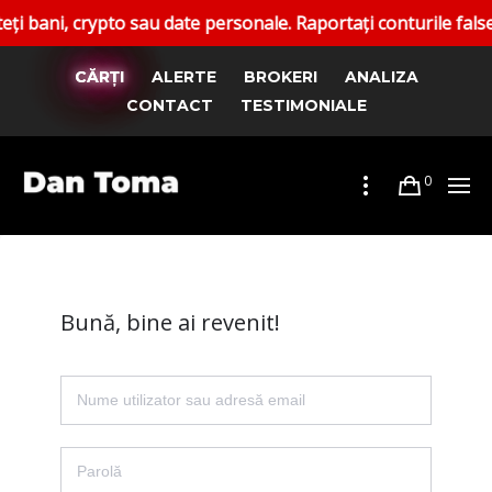
ani, crypto sau date personale. Raportați conturile false. C
CĂRȚI
ALERTE
BROKERI
ANALIZA
CONTACT
TESTIMONIALE
0
Bună, bine ai revenit!