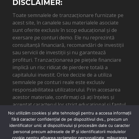
DISCLAIMER:
Toate semnalele de tranzacționare furnizate pe
acest site, în canalele sau materialele asociate
sunt oferite exclusiv în scop educațional și de
exersare pe conturi demo. Ele nu reprezintă
consultanță financiară, recomandări de investiții
sau servicii de investiții și nu garantează
profituri. Tranzacționarea pe piețele financiare
implică un risc ridicat de pierdere totală a
capitalului investit. Orice decizie de a utiliza
semnalele pe conturi reale este exclusiv
responsabilitatea utilizatorului. Prin accesarea
acestor materiale, confirmați că ați înțeles și
acceptat caracterul lor strict educațional și faptul
că autorul nu poate fi tras la răspundere pentru
Noi utilizăm cookies și alte tehnologii pentru a accesa informații
eventuale pierderi financiare.
fără caracter confidențial de pe dispozitivul dvs., precum un
identificator unic al dispozitivului și procesăm date cu caracter
personal precum adresele de IP și identificatorii modulelor
cookie pentru afișarea reclamelor personalizate, măsurarea