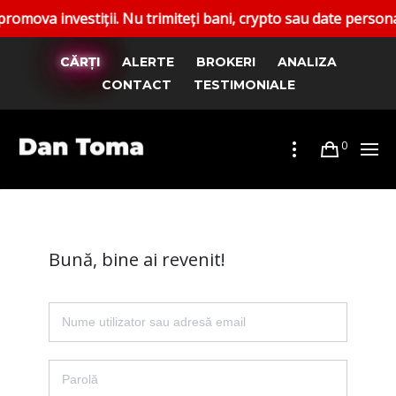
 investiții. Nu trimiteți bani, crypto sau date personale. R
CĂRȚI
ALERTE
BROKERI
ANALIZA
CONTACT
TESTIMONIALE
0
Bună, bine ai revenit!