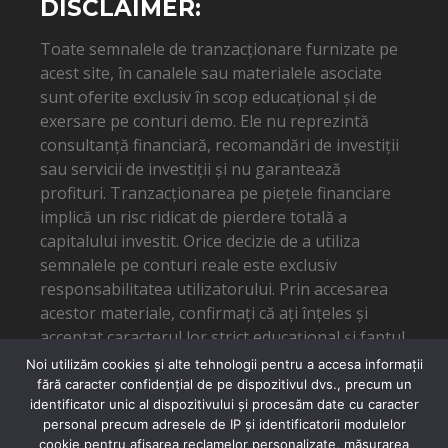
DISCLAIMER:
Toate semnalele de tranzacționare furnizate pe
acest site, în canalele sau materialele asociate
sunt oferite exclusiv în scop educațional și de
exersare pe conturi demo. Ele nu reprezintă
consultanță financiară, recomandări de investiții
sau servicii de investiții și nu garantează
profituri. Tranzacționarea pe piețele financiare
implică un risc ridicat de pierdere totală a
capitalului investit. Orice decizie de a utiliza
semnalele pe conturi reale este exclusiv
responsabilitatea utilizatorului. Prin accesarea
acestor materiale, confirmați că ați înțeles și
acceptat caracterul lor strict educațional și faptul
că autorul nu poate fi tras la răspundere pentru
Noi utilizăm cookies și alte tehnologii pentru a accesa informații
eventuale pierderi financiare.
fără caracter confidențial de pe dispozitivul dvs., precum un
identificator unic al dispozitivului și procesăm date cu caracter
personal precum adresele de IP și identificatorii modulelor
cookie pentru afișarea reclamelor personalizate, măsurarea