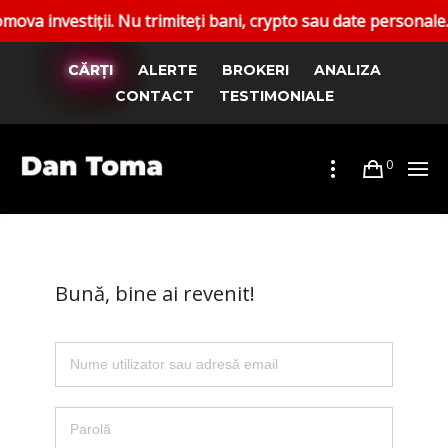
nvestiții. Nu trimiteți bani, crypto sau date personale. Rap
CĂRȚI
ALERTE
BROKERI
ANALIZA
CONTACT
TESTIMONIALE
0
Bună, bine ai revenit!