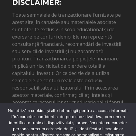
DISCLAIMER:
Toate semnalele de tranzacționare furnizate pe
acest site, în canalele sau materialele asociate
sunt oferite exclusiv în scop educațional și de
exersare pe conturi demo. Ele nu reprezintă
consultanță financiară, recomandări de investiții
sau servicii de investiții și nu garantează
profituri. Tranzacționarea pe piețele financiare
implică un risc ridicat de pierdere totală a
capitalului investit. Orice decizie de a utiliza
semnalele pe conturi reale este exclusiv
responsabilitatea utilizatorului. Prin accesarea
acestor materiale, confirmați că ați înțeles și
acceptat caracterul lor strict educațional și faptul
că autorul nu poate fi tras la răspundere pentru
Noi utilizăm cookies și alte tehnologii pentru a accesa informații
eventuale pierderi financiare.
fără caracter confidențial de pe dispozitivul dvs., precum un
identificator unic al dispozitivului și procesăm date cu caracter
personal precum adresele de IP și identificatorii modulelor
cookie pentru afișarea reclamelor personalizate, măsurarea