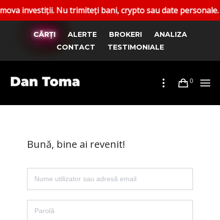
vestiții. Nu trimiteți bani, crypto sau date personale. Rapo
CĂRȚI
ALERTE
BROKERI
ANALIZA
CONTACT
TESTIMONIALE
0
Bună, bine ai revenit!