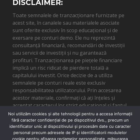
DISCLAIMER:
Toate semnalele de tranzacționare furnizate pe
acest site, în canalele sau materialele asociate
sunt oferite exclusiv în scop educațional și de
exersare pe conturi demo. Ele nu reprezintă
consultanță financiară, recomandări de investiții
sau servicii de investiții și nu garantează
profituri. Tranzacționarea pe piețele financiare
implică un risc ridicat de pierdere totală a
capitalului investit. Orice decizie de a utiliza
semnalele pe conturi reale este exclusiv
responsabilitatea utilizatorului. Prin accesarea
acestor materiale, confirmați că ați înțeles și
acceptat caracterul lor strict educațional și faptul
că autorul nu poate fi tras la răspundere pentru
Noi utilizăm cookies și alte tehnologii pentru a accesa informații
eventuale pierderi financiare.
fără caracter confidențial de pe dispozitivul dvs., precum un
identificator unic al dispozitivului și procesăm date cu caracter
personal precum adresele de IP și identificatorii modulelor
cookie pentru afișarea reclamelor personalizate, măsurarea