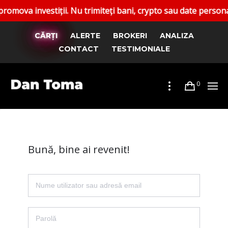
 investiții. Nu trimiteți bani, crypto sau date personale. 
CĂRȚI
ALERTE
BROKERI
ANALIZA
CONTACT
TESTIMONIALE
0
Bună, bine ai revenit!