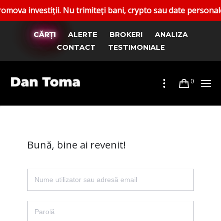
investiții. Nu trimiteți bani, crypto sau date personale. Ra
CĂRȚI
ALERTE
BROKERI
ANALIZA
CONTACT
TESTIMONIALE
0
Bună, bine ai revenit!