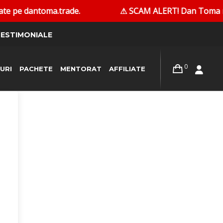
e pe dantoma.trade.
⚠ SCAM ALERT! Dan Toma nu conta
ESTIMONIALE
0
URI
PACHETE
MENTORAT
AFFILIATE