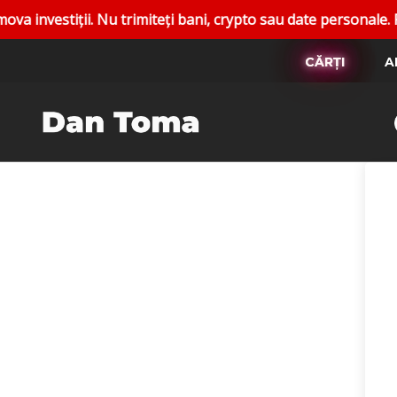
tiții. Nu trimiteți bani, crypto sau date personale. Raporta
CĂRȚI
A