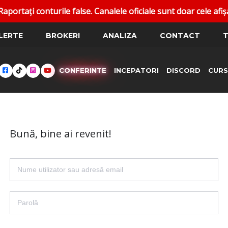
ți conturile false. Canalele oficiale sunt doar cele afișat
LERTE
BROKERI
ANALIZA
CONTACT
T
CONFERINTE
INCEPATORI
DISCORD
CURS
Bună, bine ai revenit!