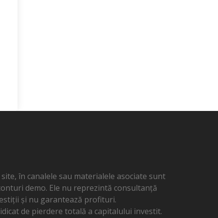
ite, în canalele sau materialele asociate sunt
 conturi demo. Ele nu reprezintă consultanță
estiții și nu garantează profituri.
dicat de pierdere totală a capitalului investit.