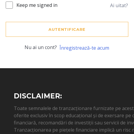
Keep me signed in
Ai uitat?
AUTENTIFICARE
Nu ai un cont?
Înregistrează-te acum
DISCLAIMER:
Toate semnalele de tranzacționare furnizate pe acest s
oferite exclusiv în scop educațional și de exersare pe
financiară, recomandări de investiții sau servicii de inv
Tranzacționarea pe piețele financiare implică un risc ri