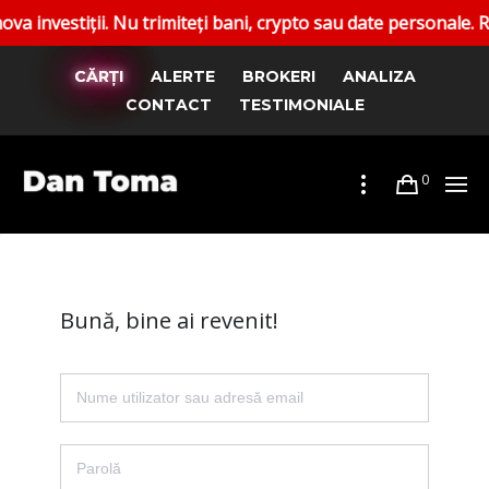
stiții. Nu trimiteți bani, crypto sau date personale. Rapor
CĂRȚI
ALERTE
BROKERI
ANALIZA
CONTACT
TESTIMONIALE
0
Bună, bine ai revenit!