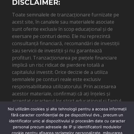
DISCLAIMER:
Toate semnalele de tranzacționare furnizate pe
acest site, în canalele sau materialele asociate
sunt oferite exclusiv în scop educațional și de
exersare pe conturi demo. Ele nu reprezintă
consultanță financiară, recomandări de investiții
sau servicii de investiții și nu garantează
profituri. Tranzacționarea pe piețele financiare
implică un risc ridicat de pierdere totală a
capitalului investit. Orice decizie de a utiliza
semnalele pe conturi reale este exclusiv
responsabilitatea utilizatorului. Prin accesarea
acestor materiale, confirmați că ați înțeles și
acceptat caracterul lor strict educațional și faptul
că autorul nu poate fi tras la răspundere pentru
Noi utilizăm cookies și alte tehnologii pentru a accesa informații
eventuale pierderi financiare.
fără caracter confidențial de pe dispozitivul dvs., precum un
identificator unic al dispozitivului și procesăm date cu caracter
personal precum adresele de IP și identificatorii modulelor
cookie pentru afișarea reclamelor personalizate, măsurarea