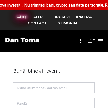
stiții. Nu trimiteți bani, crypto sau date personale. Raport
CĂRȚI
ALERTE
BROKERI
ANALIZA
CONTACT
TESTIMONIALE
0
Bună, bine ai revenit!