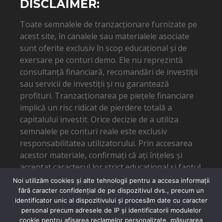
DISCLAIMER:
Toate semnalele de tranzacționare furnizate pe
acest site, în canalele sau materialele asociate
sunt oferite exclusiv în scop educațional și de
exersare pe conturi demo. Ele nu reprezintă
consultanță financiară, recomandări de investiții
sau servicii de investiții și nu garantează
profituri. Tranzacționarea pe piețele financiare
implică un risc ridicat de pierdere totală a
capitalului investit. Orice decizie de a utiliza
semnalele pe conturi reale este exclusiv
responsabilitatea utilizatorului. Prin accesarea
acestor materiale, confirmați că ați înțeles și
acceptat caracterul lor strict educațional și faptul
că autorul nu poate fi tras la răspundere pentru
Noi utilizăm cookies și alte tehnologii pentru a accesa informații
eventuale pierderi financiare.
fără caracter confidențial de pe dispozitivul dvs., precum un
identificator unic al dispozitivului și procesăm date cu caracter
personal precum adresele de IP și identificatorii modulelor
cookie pentru afișarea reclamelor personalizate, măsurarea