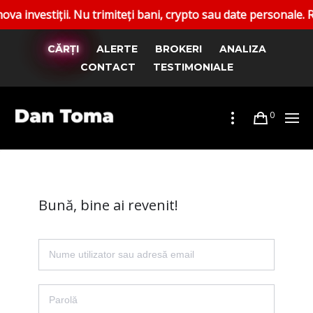
estiții. Nu trimiteți bani, crypto sau date personale. Rapor
CĂRȚI
ALERTE
BROKERI
ANALIZA
CONTACT
TESTIMONIALE
0
Bună, bine ai revenit!