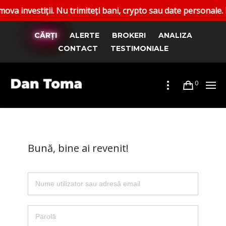
vestiții. Nu trimiteți bani, crypto sau date personale. Rapo
CĂRȚI
ALERTE
BROKERI
ANALIZA
CONTACT
TESTIMONIALE
0
Bună, bine ai revenit!