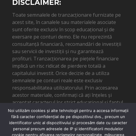
DISCLAIMER:
Toate semnalele de tranzacționare furnizate pe
acest site, în canalele sau materialele asociate
sunt oferite exclusiv în scop educațional și de
exersare pe conturi demo. Ele nu reprezintă
consultanță financiară, recomandări de investiții
sau servicii de investiții și nu garantează
profituri. Tranzacționarea pe piețele financiare
implică un risc ridicat de pierdere totală a
capitalului investit. Orice decizie de a utiliza
semnalele pe conturi reale este exclusiv
responsabilitatea utilizatorului. Prin accesarea
acestor materiale, confirmați că ați înțeles și
acceptat caracterul lor strict educațional și faptul
că autorul nu poate fi tras la răspundere pentru
Noi utilizăm cookies și alte tehnologii pentru a accesa informații
eventuale pierderi financiare.
fără caracter confidențial de pe dispozitivul dvs., precum un
identificator unic al dispozitivului și procesăm date cu caracter
personal precum adresele de IP și identificatorii modulelor
cookie pentru afișarea reclamelor personalizate, măsurarea