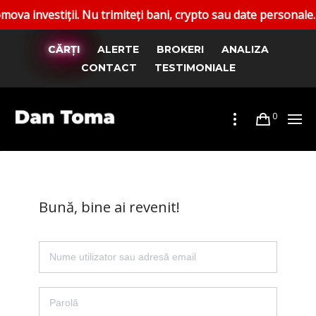
vestiții. Nu trimiteți bani, crypto sau date personale. Rapo
CĂRȚI
ALERTE
BROKERI
ANALIZA
CONTACT
TESTIMONIALE
0
Bună, bine ai revenit!