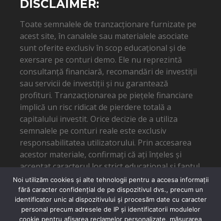
DISCLAIMER:
Toate semnalele de tranzacționare furnizate pe
acest site, în canalele sau materialele asociate
sunt oferite exclusiv în scop educațional și de
exersare pe conturi demo. Ele nu reprezintă
consultanță financiară, recomandări de investiții
sau servicii de investiții și nu garantează
profituri. Tranzacționarea pe piețele financiare
implică un risc ridicat de pierdere totală a
capitalului investit. Orice decizie de a utiliza
semnalele pe conturi reale este exclusiv
responsabilitatea utilizatorului. Prin accesarea
acestor materiale, confirmați că ați înțeles și
acceptat caracterul lor strict educațional și faptul
că autorul nu poate fi tras la răspundere pentru
Noi utilizăm cookies și alte tehnologii pentru a accesa informații
eventuale pierderi financiare.
fără caracter confidențial de pe dispozitivul dvs., precum un
identificator unic al dispozitivului și procesăm date cu caracter
personal precum adresele de IP și identificatorii modulelor
cookie pentru afișarea reclamelor personalizate, măsurarea